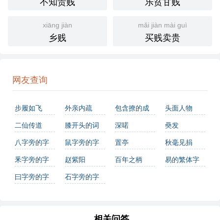
不知贵贱
乐贫甘贱
“孤贱”这个词由“孤”和“贱”两个字组成，这两个字在古代汉语
中都有明确的意义。随着社会的发展，人们对于地位和尊严
的看法发生了变化，因此“孤贱”这样的词汇逐渐被边缘化，
xiāng jiàn
mǎi jiàn mài guì
使用频率降低。
乡贱
买贱卖贵
文化与社会背景：
在**传统文化中，地位和尊严是非常重要的概念。然而，随
网友查询
着社会的进步和观念的更新，人们更加强调个人的内在价值
和能力，而不是出身或地位。因此，“孤贱”这样的词汇在现
步履如飞
外亲内疏
包含撩的成
头面人物
代社会中较少被提及。
语
二仙传道
膝开头的词
深喏
奰发
情感与联想：
语有哪些
八字旁的字
鼠字旁的字
置亭
秋毫见捐
“孤贱”这个词汇带有较强的负面情感色彩，可能会让人联想
釆字旁的字
赵紫阳
百年之柄
易的繁体字
到孤独、无助和被边缘化的感觉。在现代社会，这样的词汇
怎么写？这
可能会引起人们的同情或是对社会不公的反思。
曰字旁的字
石字旁的字
份易字繁体
个人应用：
详解，助你
由于“孤贱”不是一个常用词汇，个人在日常生活中很少会遇
相关问答
正确书写汉