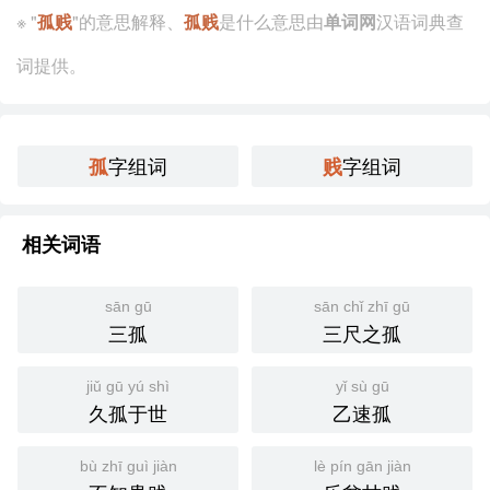
※ "
孤贱
"的意思解释、
孤贱
是什么意思由
单词网
汉语词典查
示例句子：
词提供。
在那个封建社会，许多女性因为无法继承家产而被视为
孤贱。
字组词
字组词
孤
贱
他虽然出身孤贱，但凭借自己的努力最终获得了社会的
认可。
相关词语
同义词与反义词：
sān gū
sān chǐ zhī gū
三孤
三尺之孤
同义词：孤苦、卑微、低贱
jiǔ gū yú shì
yǐ sù gū
反义词：高贵、显赫、尊贵
久孤于世
乙速孤
词源与演变：
bù zhī guì jiàn
lè pín gān jiàn