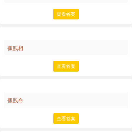
反思与总结：
查看答案
“孤贱”这个词汇虽然在现代社会中不常用，但它反映了社会
对于地位和尊严的看法。在语言学*和表达中，了解这样的
词汇有助于我们更全面地理解语言的多样性和文化背景。尽
管“孤贱”带有负面含义，但在某些语境下，它仍然可以作为
孤贱相
一种有力的表达工具，用来传达特定的情感和信息。
查看答案
孤贱命
查看答案