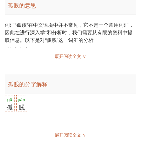
孤贱的意思
词汇“孤贱”在中文语境中并不常见，它不是一个常用词汇，
因此在进行深入学*和分析时，我们需要从有限的资料中提
取信息。以下是对“孤贱”这一词汇的分析：
基本定义：
展开阅读全文 ∨
“孤贱”字面意思是指孤独且地位低下。其中，“孤”指的是孤
独、单独，“贱”通常指的是地位低下、卑微。这个词汇可能
用来形容一个人在社会中的孤立无援和地位卑微的状态。
孤贱的分字解释
语境分析：
gū
jiàn
孤
贱
由于“孤贱”不是一个常用词汇，它在现代文学、口语或专业
领域中的使用非常有限。在古代文学中，可能会用来形容某
些人物的悲惨境遇，但在现代语境中，这样的词汇很少被使
用，可能因为其负面含义较强，且现代社会更倾向于使用更
展开阅读全文 ∨
为中性和积极的表达方式。