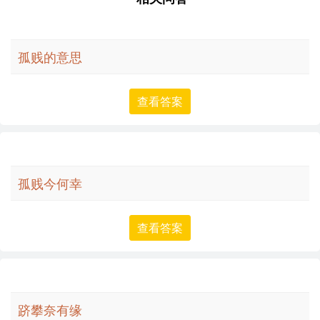
到与该词汇直接相关的经历或故事。然而，如果有人在生活
字_汉字繁体
中感到孤独和被忽视，可能会间接地与这个词汇产生共鸣。
学习
创造性使用：
孤贱的意思
在创作中，可以将“孤贱”这个词汇用于描绘一个角色的内心
查看答案
世界，或是作为一个象征，代表社会中的边缘群体。例如，
在一首诗中，可以用“孤贱”来形容一个在城市中孤独流浪的
灵魂。
视觉与听觉联想：
孤贱今何幸
由于“孤贱”这个词汇的负面含义，它可能会让人联想到阴
暗、孤独的画面，或是悲伤、哀怨的音乐。
查看答案
跨文化比较：
在其他语言或文化中，可能会有类似的词汇来描述孤独和地
位低下的状态，但由于文化和语言的差异，这些词汇的具体
跻攀奈有缘
含义和使用情况可能会有所不同。