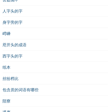
人字头的字
身字旁的字
嶀嵊
咫开头的成语
西字头的字
纸本
丝纷栉比
包含蔗的词语有哪些
陪寮