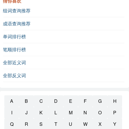
猜你喜欢
组词查询推荐
成语查询推荐
单词排行榜
笔顺排行榜
全部近义词
全部反义词
A
B
C
D
E
F
G
H
I
J
K
L
M
N
O
P
Q
R
S
T
U
W
X
Y