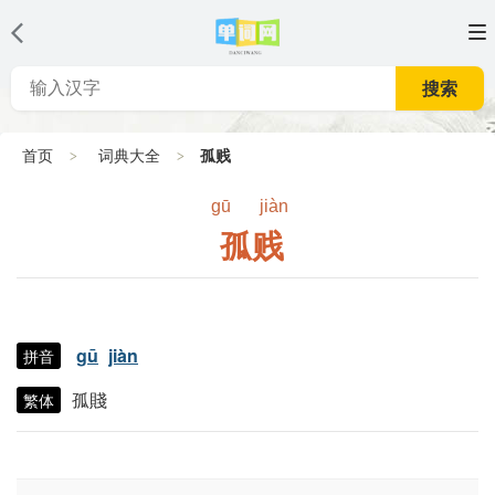
搜索
首页
词典大全
孤贱
gū
jiàn
孤贱
gū
jiàn
拼音
孤賤
繁体