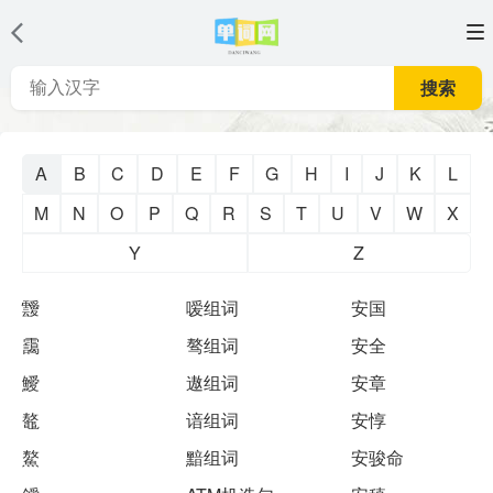
搜索
A
B
C
D
E
F
G
H
I
J
K
L
M
N
O
P
Q
R
S
T
U
V
W
X
Y
Z
靉
嗳组词
安国
靄
骜组词
安全
鱫
遨组词
安章
鼇
谙组词
安惇
鰲
黯组词
安骏命