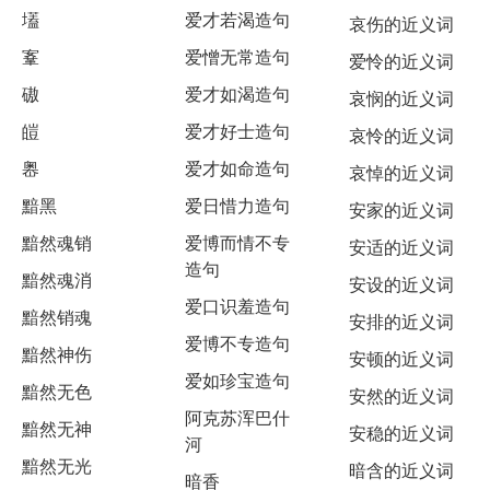
壒
爱才若渴造句
哀伤的近义词
鞌
爱憎无常造句
爱怜的近义词
磝
爱才如渴造句
哀悯的近义词
皚
爱才好士造句
哀怜的近义词
嶴
爱才如命造句
哀悼的近义词
黯黑
爱日惜力造句
安家的近义词
黯然魂销
爱博而情不专
安适的近义词
造句
黯然魂消
安设的近义词
爱口识羞造句
黯然销魂
安排的近义词
爱博不专造句
黯然神伤
安顿的近义词
爱如珍宝造句
黯然无色
安然的近义词
阿克苏浑巴什
黯然无神
安稳的近义词
河
黯然无光
暗含的近义词
暗香