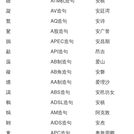
鑀
ATM机造句
安稹
譺
AV造句
安廷谔
鷔
AQ造句
安诗
驁
A股造句
安广誉
鶕
APEC造句
安昌期
韽
API造句
昂吉
藹
AB制造句
爱山
礙
AB角造句
安磐
爊
AA制造句
爱理沙
譪
ABS造句
安邑坊女
鵪
ADSL造句
安稹
馤
AM造句
阿克敦
翺
AIDS造句
安焘
盫
APC造句
奥敦周卿