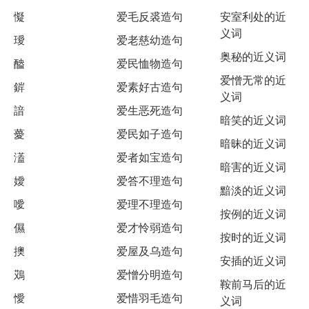
懝
爱毛反裘造句
安室利处的近
义词
璦
爱老慈幼造句
奥秘的近义词
醠
爱民恤物造句
爱憎无常的近
錌
爱素好古造句
义词
諳
爱生恶死造句
暗笑的近义词
薆
爱民如子造句
暗昧的近义词
濭
爱者如宝造句
暗害的近义词
嬡
爱答不理造句
黯淡的近义词
噯
爱理不理造句
按例的近义词
儑
爱才怜弱造句
按时的近义词
擙
爱屋及乌造句
安插的近义词
鴱
爱憎分明造句
鞍前马后的近
懓
爱惜羽毛造句
义词