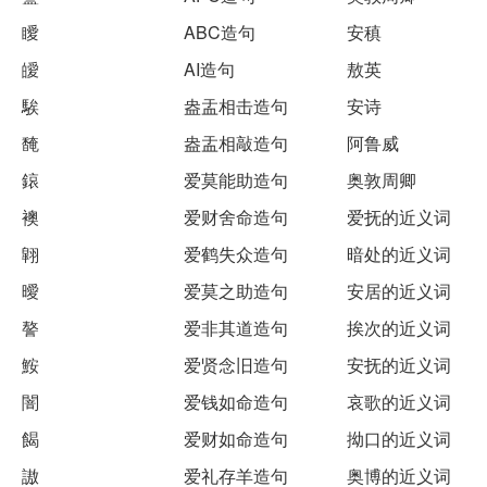
瞹
ABC造句
安稹
皧
AI造句
敖英
騃
盎盂相击造句
安诗
馣
盎盂相敲造句
阿鲁威
鎄
爱莫能助造句
奥敦周卿
襖
爱财舍命造句
爱抚的近义词
翶
爱鹤失众造句
暗处的近义词
曖
爱莫之助造句
安居的近义词
謷
爱非其道造句
挨次的近义词
鮟
爱贤念旧造句
安抚的近义词
闇
爱钱如命造句
哀歌的近义词
餲
爱财如命造句
拗口的近义词
謸
爱礼存羊造句
奥博的近义词