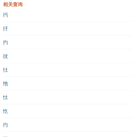
相关查询
扝
扜
扚
扙
扗
忚
忕
忔
彴