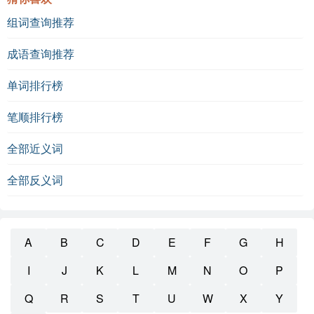
组词查询推荐
成语查询推荐
单词排行榜
笔顺排行榜
全部近义词
全部反义词
A
B
C
D
E
F
G
H
I
J
K
L
M
N
O
P
Q
R
S
T
U
W
X
Y