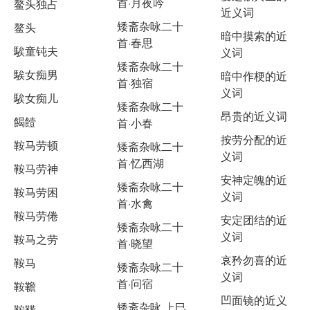
首·月夜吟
鳌头独占
近义词
矮斋杂咏二十
鳌头
暗中摸索的近
首·春思
騃童钝夫
义词
矮斋杂咏二十
騃女痴男
暗中作梗的近
首·独宿
义词
騃女痴儿
矮斋杂咏二十
昂贵的近义词
餲饐
首·小春
按劳分配的近
鞍马劳顿
矮斋杂咏二十
义词
首·忆西湖
鞍马劳神
安神定魄的近
矮斋杂咏二十
鞍马劳困
义词
首·水禽
鞍马劳倦
安定团结的近
矮斋杂咏二十
义词
鞍马之劳
首·晓望
哀矜勿喜的近
鞍马
矮斋杂咏二十
义词
首·问宿
鞍韂
凹面镜的近义
矮斋杂咏 上巳
鞍鞯