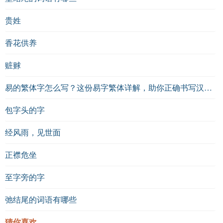
贵姓
香花供养
赃赇
易的繁体字怎么写？这份易字繁体详解，助你正确书写汉字_汉字繁体学习
包字头的字
经风雨，见世面
正襟危坐
至字旁的字
弛结尾的词语有哪些
猜你喜欢