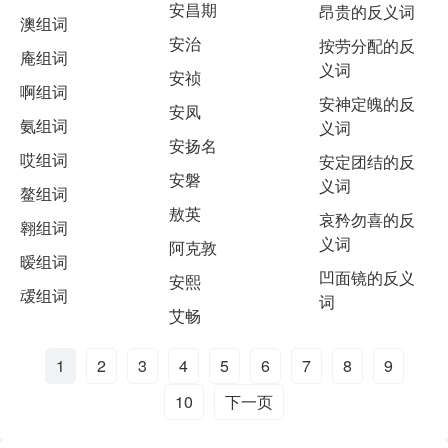
安昌期
昂贵的反义词
澳组词
安治
按劳分配的反
庵组词
义词
安祯
啊组词
安神定魄的反
安凤
氨组词
义词
安扬名
哎组词
安定团结的反
安磐
义词
鳌组词
敖英
哀矜勿喜的反
翱组词
义词
阿克敦
暧组词
凹面镜的反义
安熙
叆组词
词
艾畅
1
2
3
4
5
6
7
8
9
10
下一页