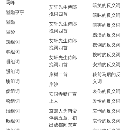
霭峰
暗笑的反义词
艾轩先生侍郎
隘隘亨亨
挽词四首
暗昧的反义词
隘隘
艾轩先生侍郎
暗害的反义词
挽词四首
隘险
黯淡的反义词
艾轩先生侍郎
靉组词
按例的反义词
挽词四首
鵪组词
按时的反义词
艾轩先生侍郎
瞹组词
挽词四首
安插的反义词
皧组词
岸树二首
鞍前马后的反
墺组词
义词
岸沙
僾组词
哀伤的反义词
安国寺赠广宣
嗸组词
上人
爱怜的反义词
溰组词
哀蜀人为南蛮
哀悯的反义词
俘虏五章。初
厫组词
哀怜的反义词
出成都闻哭声