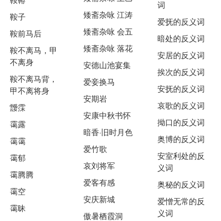
词
矮斋杂咏 江涛
鞍子
爱抚的反义词
矮斋杂咏 会五
鞍前马后
暗处的反义词
矮斋杂咏 落花
鞍不离马，甲
安居的反义词
不离身
安德山池宴集
挨次的反义词
鞍不离马背，
爱妾换马
安抚的反义词
甲不离将身
安期岩
哀歌的反义词
靉霂
安康中秋书怀
拗口的反义词
霭露
暗香·旧时月色
奥博的反义词
霭霭
爱竹歌
安室利处的反
霭郁
哀刘将军
义词
霭腾腾
爱客有感
奥秘的反义词
霭空
安庆新城
爱憎无常的反
霭昧
义词
傲暑栖霞洞