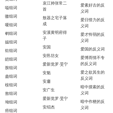
哀江帅张常二
爱素好古的反
嗌组词
首
义词
嗷组词
敖器之宅子落
爱日惜力的反
成
嗄组词
义词
安溪黄明府得
鹌组词
爱才怜弱的反
子
义词
媪组词
安国
爱国的反义词
欸组词
安邑坊女
爱博而情不专
皑组词
的反义词
爱新觉罗·旻宁
胺组词
爱之欲其生的
安魁
盎组词
反义词
安鏖
桉组词
暗中摸索的反
安广生
义词
敖组词
爱新觉罗·旻宁
暗中作梗的反
坳组词
安绍杰
义词
癌组词