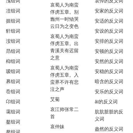
溾组词
哀悼的反义词
哀蜀人为南蛮
凒组词
安家的反义词
俘虏五章。别
巂州一时恸哭
捱组词
安适的反义词
云日为之变色
豻组词
安设的反义词
哀蜀人为南蛮
洝组词
安排的反义词
俘虏五章。出
青溪关有迟留
昻组词
安顿的反义词
之意
枊组词
安然的反义词
哀蜀人为南蛮
瑷组词
安稳的反义词
俘虏五章。入
奡组词
暗含的反义词
蛮界不许有悲
泣之声
岙组词
安乐的反义词
艾菊
卬组词
ǎi的反义词
哀江帅张常二
霭组词
肮肮脏脏的反
首
义词
鏊组词
哀仲妹
盎然的反义词
獒组词