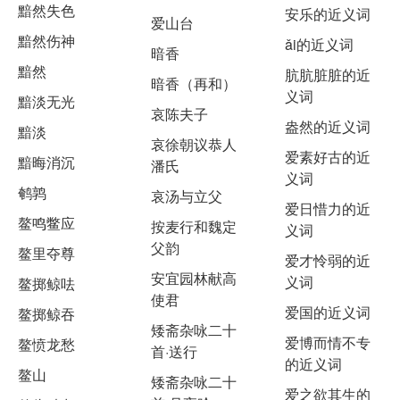
黯然失色
安乐的近义词
爱山台
黯然伤神
ǎi的近义词
暗香
黯然
肮肮脏脏的近
暗香（再和）
义词
黯淡无光
哀陈夫子
盎然的近义词
黯淡
哀徐朝议恭人
爱素好古的近
黯晦消沉
潘氏
义词
鹌鹑
哀汤与立父
爱日惜力的近
鳌鸣鳖应
按麦行和魏定
义词
父韵
鳌里夺尊
爱才怜弱的近
安宜园林献高
义词
鳌掷鲸呿
使君
爱国的近义词
鳌掷鲸吞
矮斋杂咏二十
爱博而情不专
鳌愤龙愁
首·送行
的近义词
鳌山
矮斋杂咏二十
爱之欲其生的