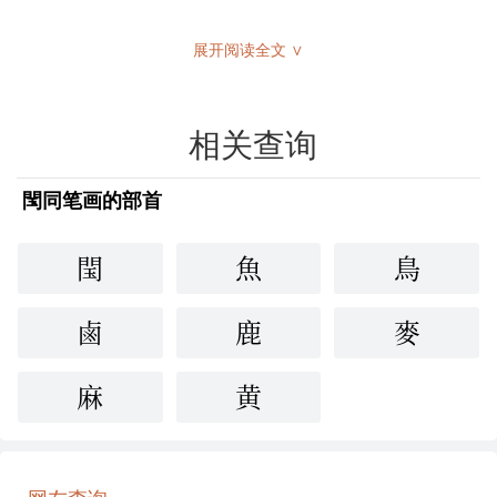
展开阅读全文 ∨
相关查询
閠同笔画的部首
閠
魚
鳥
鹵
鹿
麥
麻
黄