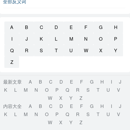
全部反义词
A
B
C
D
E
F
G
H
I
J
K
L
M
N
O
P
Q
R
S
T
U
W
X
Y
Z
最新文章
A
B
C
D
E
F
G
H
I
J
K
L
M
N
O
P
Q
R
S
T
U
V
W
X
Y
Z
内容大全
A
B
C
D
E
F
G
H
I
J
K
L
M
N
O
P
Q
R
S
T
U
V
W
X
Y
Z