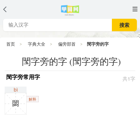
搜索
首页
字典大全
偏旁部首
閠字旁的字
閠字旁的字 (閠字旁的字)
閠字旁常用字
共1字
bì
解释
閟