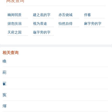
网友查询
幽闺弱质
建之底的字
赤舌烧城
停蓄
拯危扶溺
视为畏途
怡然自得
麻字旁的字
天府之国
龜字旁的字
相关查询
喚
萷
雈
寏
堚